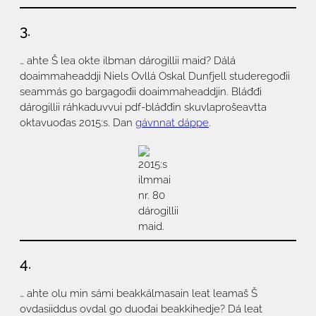
3.
… ahte Š lea okte ilbman dárogillii maid? Dálá
doaimmaheaddji Niels Ovllá Oskal Dunfjell studeregođii
seammás go bargagođii doaimmaheaddjin. Bláđđi
dárogillii ráhkaduvvui pdf-bláđđin skuvlaprošeavtta
oktavuođas 2015:s. Dan
gávnnat dáppe
.
2015:s
ilmmai
nr. 80
dárogillii
maid.
4.
… ahte olu min sámi beakkálmasain leat leamaš Š
ovdasiiddus ovdal go duođai beakkihedje? Dá leat