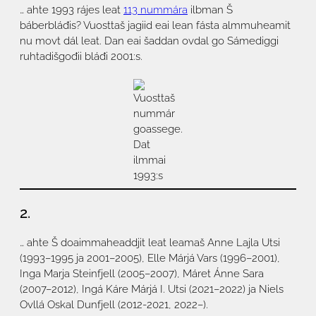
… ahte 1993 rájes leat
113 nummára
ilbman Š
báberbláđis? Vuosttaš jagiid eai lean fásta almmuheamit
nu movt dál leat. Dan eai šaddan ovdal go Sámediggi
ruhtadišgođii bláđi 2001:s.
Vuosttaš
nummár
goassege.
Dat
ilmmai
1993:s
2.
… ahte Š doaimmaheaddjit leat leamaš Anne Lajla Utsi
(1993–1995 ja 2001–2005), Elle Márjá Vars (1996–2001),
Inga Marja Steinfjell (2005–2007), Máret Ánne Sara
(2007–2012), Ingá Káre Márjá I. Utsi (2021–2022) ja Niels
Ovllá Oskal Dunfjell (2012-2021, 2022–).