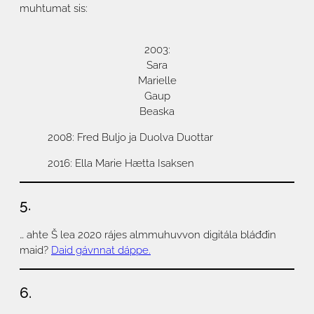
muhtumat sis:
2003:
Sara
Marielle
Gaup
Beaska
2008: Fred Buljo ja Duolva Duottar
2016: Ella Marie Hætta Isaksen
5.
… ahte Š lea 2020 rájes almmuhuvvon digitála bláđđin
maid?
Daid gávnnat dáppe.
6.