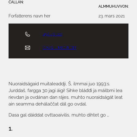
ČÁLLÁN:
ALMMUHUVVON:
Forfatterens navn her
23. mars 2021
458 46 102
CAVGIL MIDJIIDE!
Nuoraidságaid muitaleaddji, Š, ilmmai juo 1993:s.
Jurddaš, fargga 30 jagi áigi! Sihke bláđđi ja máilbmi lea
rievdan ja ovdánan dan rájes, muhto nuoraidságát leat
ain seamma dehálaččat dál go ovdal.
Dasa gal dáiddat ovttaoaivilis, muhto dihtet go …
1.