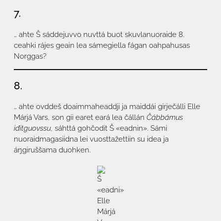
7.
… ahte Š sáddejuvvo nuvttá buot skuvlanuoraide 8.
ceahki rájes geain lea sámegiella fágan oahpahusas
Norggas?
8.
… ahte ovddeš doaimmaheaddji ja maiddái girječálli Elle
Márjá Vars, son gii earet eará lea čállán
Čábbámus
iđitguovssu
, sáhttá gohčodit Š «eadnin». Sámi
nuoraidmagasiidna lei vuosttažettiin su idea ja
áŋgiruššama duohken.
Š
«eadni»
Elle
Márjá