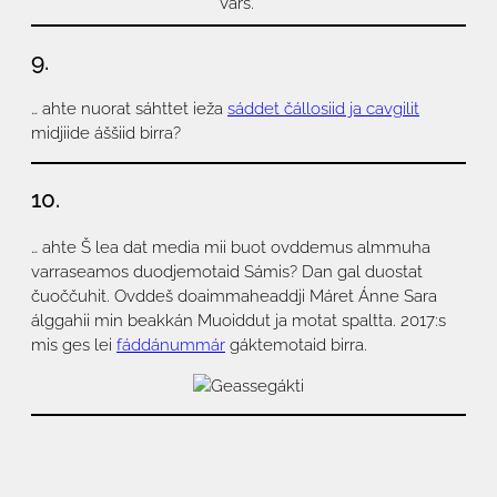
Vars.
9.
… ahte nuorat sáhttet ieža
sáddet čállosiid ja cavgilit
midjiide áššiid birra?
10.
… ahte Š lea dat media mii buot ovddemus almmuha
varraseamos duodjemotaid Sámis? Dan gal duostat
čuoččuhit. Ovddeš doaimmaheaddji Máret Ánne Sara
álggahii min beakkán Muoiddut ja motat spaltta. 2017:s
mis ges lei
fáddánummár
gáktemotaid birra.