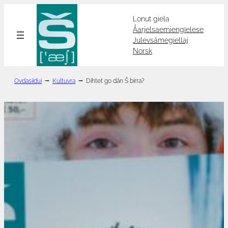
Hopp
Lonut giela
til
Åarjelsaemiengïelese
innhold
Julevsámegiellaj
Norsk
Ovdasiidui
⭢
Kultuvra
⭢
Dihtet go dán Š birra?