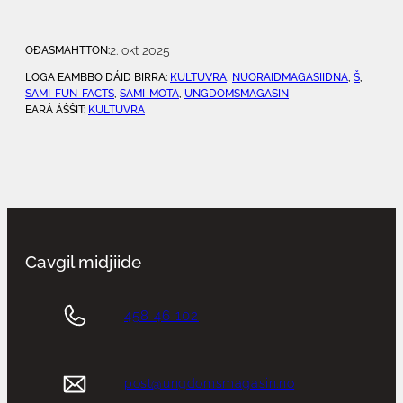
2. okt 2025
OĐASMAHTTON:
LOGA EAMBBO DÁID BIRRA:
KULTUVRA
, 
NUORAIDMAGASIIDNA
, 
Š
, 
SAMI-FUN-FACTS
, 
SAMI-MOTA
, 
UNGDOMSMAGASIN
EARÁ ÁŠŠIT:
KULTUVRA
Cavgil midjiide
458 46 102
post@ungdomsmagasin.no