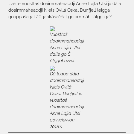
… ahte vuosttaš doaimmaheaddji Anne Lajla Utsi ja dálá
doaimmaheaddji Niels Ovllá Oskal Dunfjell leigga
goappašagat 20-jahkásaččat go ámmáhii álggiiga?
Vuosttaš
doaimmaheaddji
Anne Lajla Utsi
dalle go Š
álggahuvvui.
Dá leaba dálá
doaimmaheaddji
Niels Ovllá
Oskal Dunfjell ja
vuosttaš
doaimmaheaddji
Anne Lajla Utsi
govvejuvvon
2018:s.