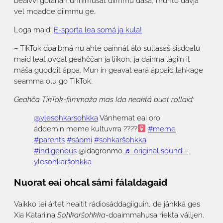
beaivvi golahan unnimusat diimmu dasa, muhto dávjá
vel moadde diimmu ge.
Loga maid:
E-sporta lea somá ja kula!
– TikTok doaibmá nu ahte oainnát álo sullasaš sisdoalu
maid leat ovdal geahččan ja liikon, ja dainna lágiin it
máša guođđit áppa. Mun in geavat eará áppaid lahkage
seamma olu go TikTok.
Geahča TikTok-filmmaža mas Ida neaktá buot rollaid:
@ylesohkarsohkka
Vánhemat eai oro
áddemin meme kultuvrra ????‍
#meme
#parents
#sápmi
#sohkaršohkka
#indigenous
@idagronmo
♬ original sound –
ylesohkaršohkka
Nuorat eai ohcal sámi fálaldagaid
Vaikko lei ártet heaitit rádiosáddagiiguin, de jáhkká ges
Xia Katariina
Sohkaršohkka
-doaimmahusa riekta válljen.