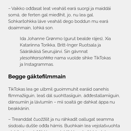
– Vaikko ođđasat leat veaháš eará suorgi ja maiddái
somá, de ferten gal mieđihit, jo, nu lea gal.
Sohkaršohkka láve veaháš dego boddun mu eará
doaimmain, lohká son.
Ida Johanne Grønmo (gurut bealde rájes), Xia
Katariinna Torikka, Britt-Inger Ruotsala ja
Sáárákáisá Seurujärvi. Sin gávnnat
ylesohkarsohkka
nama vuolde sihke TikTokas
ja Instagrammas.
Begge gáktefilmmain
TikTokas lea ge ulbmil guoimmuhit earáid oanehis
filmmažiiguin, leaš dál suohttasiiguin, áđđestallamiiguin,
dánsumiin ja lávlumiin – mii soaitá ge dahkat áppa nu
beakkánin.
– Treanddat čuožžilit ja nu ráhkadit oallugat seamma
sisdoalu dušše ođđa hámis. Buohkain lea vejolašvuohta