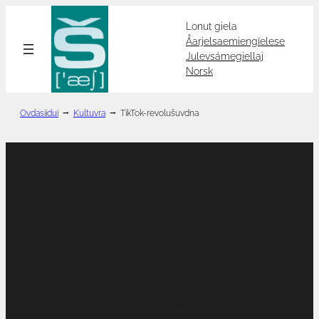
Hopp
Lonut giela
til
Åarjelsaemiengïelese
innhold
Julevsámegiellaj
Norsk
Ovdasiidui
⭢
Kultuvra
⭢
TikTok-revolušuvdna