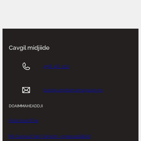
Cavgil midjiide
458 46 102
post@ungdomsmagasin.no
DOAIMMAHEADDJI
Áslat Issát Eira
Mii čuovvut Vær Varsom -preassadábiid