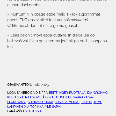
olahan dađi dobbelii.
– Muhtumin in obage ádde maid TikTok algoritmmat
ohcet! TikTokas sáhttet leat veaháš
mirkkolaš
váikkuhusat duollet dálle go nie geasuha.
– Leaš oaidnit movt áppa ovdána. In dieđe lea go
bistevaš vai jávká go seamma jođánit go bođii, loahpaha
Ida.
2. okt 2025
OĐASMAHTTON:
LOGA EAMBBO DÁID BIRRA:
BRITT-INGER-RUOTSALA
, 
IDA-GRONMO
, 
KULTUVRA
, 
NIELS OVLLÁ OSKAL DUNFJELL
, 
SAARAKAISA-
SEURUJARVI
, 
SOHKARSOHKKA
, 
SOSIALA-MEDIAT
, 
TIKTOK
, 
TOMI-
LAMPINEN
, 
XIA-TORIKKA
, 
YLE-SAPMI
EARÁ ÁŠŠIT:
KULTUVRA