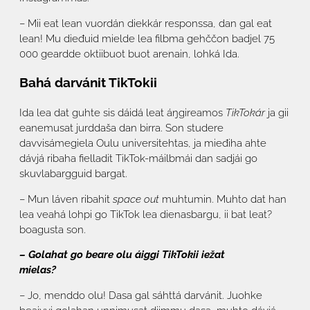
– Mii eat lean vuordán diekkár responssa, dan gal eat
lean! Mu dieđuid mielde lea filbma gehččon badjel 75
000 geardde oktiibuot buot arenain, lohká Ida.
Bahá darvánit TikTokii
Ida lea dat guhte sis dáidá leat áŋgireamos
TikTokár
ja gii
eanemusat jurddaša dan birra. Son studere
davvisámegiela Oulu universitehtas, ja mieđiha ahte
dávjá ribaha fielladit TikTok-máilbmái dan sadjái go
skuvlabargguid bargat.
– Mun láven ribahit
space out
muhtumin. Muhto dat han
lea veahá lohpi go TikTok lea dienasbargu, ii bat leat?
boagusta son.
– Golahat go beare olu áiggi TikTokii iežat
mielas?
– Jo, menddo olu! Dasa gal sáhttá darvánit. Juohke