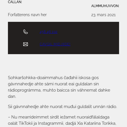
ČÁLLÁN:
ALMMUHUVVON:
Forfatterens navn her
23. mars 2021
458 46 102
CAVGIL MIDJIIDE!
Sohkaršohkka-doaimmahus čađahii iskosa gos
gávnnahedje ahte sámi nuorat eai guldalan sin
rádioprográmma, muhto baicca sin váhnemat dahke
dan.
Sii gávnnahedje ahte nuorat muđui guldalit unnán rádio.
– Nu mearrideimmet sirdit iežamet nuoraidfálaldaga
oalát TikTokii ja Instagrammii, dadjá Xia Katariina Torikka,