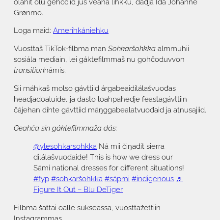
olahit olu gehččiid jus veahá lihkku, dadjá Ida Johanne
Grønmo.
Loga maid:
Amerihkániehku
Vuosttaš TikTok-filbma man
Sohkaršohkka
almmuhii
sosiála mediain, lei gáktefilmmaš nu gohčoduvvon
transition
hámis.
Sii máhkaš molso gávttiid árgabeaidilálašvuođas
headjadoaluide, ja dasto loahpahedje feastagávttiin
čájehan dihte gávttiid máŋggabealatvuođaid ja atnusajiid.
Geahča sin gáktefilmmaža dás:
@ylesohkarsohkka
Ná mii čiŋadit sierra
dilálašvuođaide! This is how we dress our
Sámi national dresses for different situations!
#fyp
#sohkaršohkka
#sápmi
#indigenous
♬
Figure It Out – Blu DeTiger
Filbma šattai oalle sukseassa, vuosttažettiin
Instagrammas.