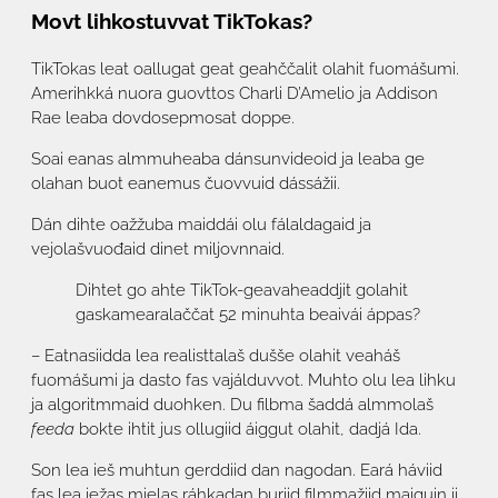
Movt lihkostuvvat TikTokas?
TikTokas leat oallugat geat geahččalit olahit fuomášumi.
Amerihkká nuora guovttos Charli D’Amelio ja Addison
Rae leaba dovdosepmosat doppe.
Soai eanas almmuheaba dánsunvideoid ja leaba ge
olahan buot eanemus čuovvuid dássážii.
Dán dihte oažžuba maiddái olu fálaldagaid ja
vejolašvuođaid dinet miljovnnaid.
Dihtet go ahte TikTok-geavaheaddjit golahit
gaskamearalaččat 52 minuhta beaivái áppas?
– Eatnasiidda lea realisttalaš dušše olahit veaháš
fuomášumi ja dasto fas vajálduvvot. Muhto olu lea lihku
ja algoritmmaid duohken. Du filbma šaddá almmolaš
feeda
bokte ihtit jus ollugiid áiggut olahit, dadjá Ida.
Son lea ieš muhtun gerddiid dan nagodan. Eará háviid
fas lea iežas mielas ráhkadan buriid filmmažiid maiguin ii