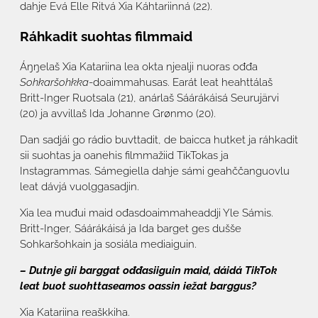
dahje Evá Elle Ritvá Xia Káhtariinná (22).
Ráhkadit suohtas filmmaid
Áŋŋelaš Xia Katariina lea okta njealji nuoras ođđa
Sohkaršohkka
-doaimmahusas. Earát leat heahttálaš
Britt-Inger Ruotsala (21), anárlaš Sáárákáisá Seurujärvi
(20) ja avvillaš Ida Johanne Grønmo (20).
Dan sadjái go rádio buvttadit, de baicca hutket ja ráhkadit
sii suohtas ja oanehis filmmažiid TikTokas ja
Instagrammas. Sámegiella dahje sámi geahččanguovlu
leat dávjá vuolggasadjin.
Xia lea muđui maid ođasdoaimmaheaddji Yle Sámis.
Britt-Inger, Sáárákáisá ja Ida barget ges dušše
Sohkaršohkain ja sosiála mediaiguin.
– Dutnje gii barggat ođđasiiguin maid, dáidá TikTok
leat buot suohttaseamos oassin iežat barggus?
Xia Katariina reaškkiha.