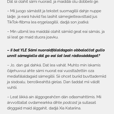
Dál sii olahit sámi nuoraid, ja maiddái olu dobbelii ge.
– Mii juogo sámástit ja tekstet suomagillii dahje nuppe
ládje, ja eará háviid fas lasihit sámegielteavsttaid jus
TikTok-filbma lea eŋgelasgillii, dadjá son joatká:
– Min ulbmil lea maiddái olahit sámiid geat eai sámás, ja
sii leat ge maid stuora joavku.
– Ii bat YLE Sámi nuoraidfálaldagain obbalaččat gullo
unnit sámegiella dál go eai šat leat rádiosáddagat?
– Jo, dan gal dahká. Dat lea vahát. Muhto min iskamis
čájehuvvui ahte sámi nuorat eai vuosttažettiin oza
mediafálaldagaid sámegillii. Sii ohcet buriid buvttademiid
ja sisdoalu, beroškeahttá gielas. Dan šaddat mii váldit
vuhtii.
– Leat liikká ain álggogeahčen dán ođasmahttimis. Mii
árvvoštallat ovdamearkka dihte
podcast
ja sullasaš
diŋggaid maid álggahit, dadjá Xia Katariina.