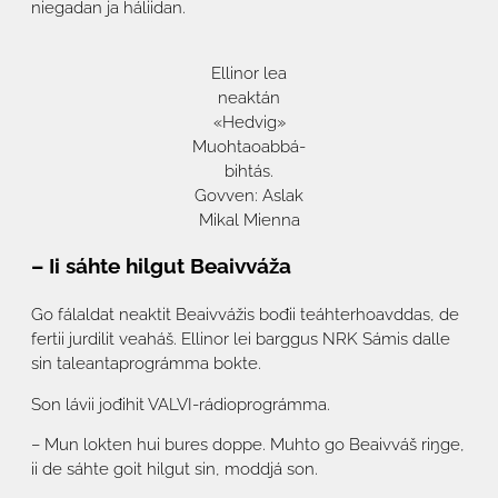
niegadan ja háliidan.
Ellinor lea
neaktán
«Hedvig»
Muohtaoabbá-
bihtás.
Govven: Aslak
Mikal Mienna
– Ii sáhte hilgut Beaivváža
Go fálaldat neaktit Beaivvážis bođii teáhterhoavddas, de
fertii jurdilit veaháš. Ellinor lei barggus NRK Sámis dalle
sin taleantaprográmma bokte.
Son lávii jođihit VALVI-rádioprográmma.
– Mun lokten hui bures doppe. Muhto go Beaivváš riŋge,
ii de sáhte goit hilgut sin, moddjá son.