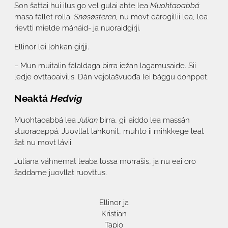
Son šattai hui ilus go vel gulai ahte lea
Muohtaoabbá
masa fállet rolla.
Snøsøsteren,
nu movt dárogillii lea, lea
rievtti mielde mánáid- ja nuoraidgirji.
Ellinor lei lohkan girjji.
– Mun muitalin fálaldaga birra iežan lagamusaide. Sii
ledje ovttaoaivilis. Dán vejolašvuođa lei bággu dohppet.
Neaktá
Hedvig
Muohtaoabbá lea
Julian
birra, gii aiddo lea massán
stuoraoappá. Juovllat lahkonit, muhto ii mihkkege leat
šat nu movt lávii.
Juliana váhnemat leaba lossa morrašis, ja nu eai oro
šaddame juovllat ruovttus.
Ellinor ja
Kristian
Tapio