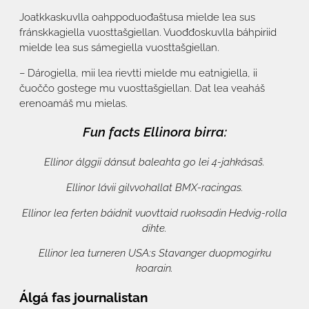
Joatkkaskuvlla oahppoduođaštusa mielde lea sus
fránskkagiella vuosttašgiellan. Vuođđoskuvlla báhpiriid
mielde lea sus sámegiella vuosttašgiellan.
– Dárogiella, mii lea rievtti mielde mu eatnigiella, ii
čuoččo gostege mu vuosttašgiellan. Dat lea veaháš
erenoamáš mu mielas.
Fun facts Ellinora birra:
Ellinor álggii dánsut baleahta go lei 4-jahkásaš.
Ellinor lávii gilvvohallat BMX-racingas.
Ellinor lea ferten báidnit vuovttaid ruoksadin Hedvig-rolla
dihte.
Ellinor lea turneren USA:s Stavanger duopmogirku
koarain.
Álgá fas journalistan