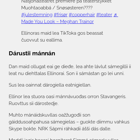
Nasjonalteatret premiere på teaterstykket
Muohtaoabbá / Snøsøsteren????
#julestemning
#frisør
#copperhair
#teater
♬
Made You Look – Meghan Trainor
Ellinoras maid lea TikToka gos beassat
čuovvut su eallima.
Dárustii mánnán
Dan maid ollugat eai ge dieđe, lea ahte lávlut sámegillii ii
leat nu diehttalas Ellinorai. Son ii sámástan go lei unni.
Sus lea oainnat dárogiella eatnigiellan.
Ellinor lea stuora oasi mánnávuođas orron Stavangeris.
Ruovttus sii dárostedje.
Muhto mánáidskuvllas oažžugođii son
gáiddusoahpahusa sámegielas – guokte diimmu vahkus
Skype bokte. NRK Sápmi ráhkadii ášši dás dalle.