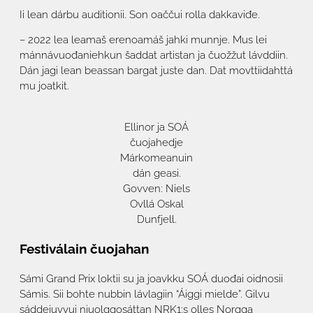
Ii lean dárbu auditionii. Son oaččui rolla dakkaviđe.
– 2022 lea leamaš erenoamáš jahki munnje. Mus lei
mánnávuođaniehkun šaddat artistan ja čuožžut lávddiin.
Dán jagi lean beassan bargat juste dan. Dat movttiidahttá
mu joatkit.
Ellinor ja SOÁ
čuojahedje
Márkomeanuin
dán geasi.
Govven: Niels
Ovllá Oskal
Dunfjell.
Festiválain čuojahan
Sámi Grand Prix loktii su ja joavkku SOÁ duođai oidnosii
Sámis. Sii bohte nubbin lávlagiin “Áiggi mielde”. Gilvu
sáddejuvvui njuolggosáttan NRK1:s olles Norgga