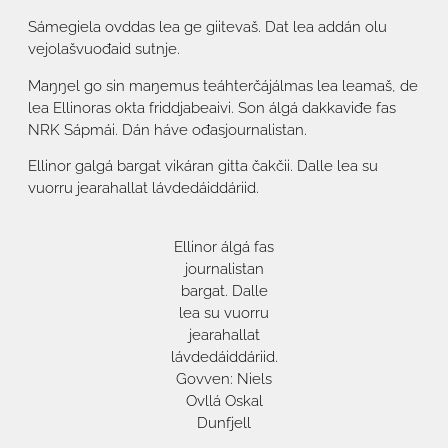
Sámegiela ovddas lea ge giitevaš. Dat lea addán olu
vejolašvuođaid sutnje.
Maŋŋel go sin maŋemus teáhterčájálmas lea leamaš, de
lea Ellinoras okta friddjabeaivi. Son álgá dakkaviđe fas
NRK Sápmái. Dán háve ođasjournalistan.
Ellinor galgá bargat vikáran gitta čakčii. Dalle lea su
vuorru jearahallat lávdedáiddáriid.
Ellinor álgá fas
journalistan
bargat. Dalle
lea su vuorru
jearahallat
lávdedáiddáriid.
Govven: Niels
Ovllá Oskal
Dunfjell