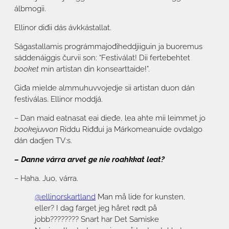
álbmogii.
Ellinor diđii dás ávkkástallat.
Ságastallamis prográmmajođiheddjiiguin ja buoremus
sáddenáiggis čurvii son: “Festiválat! Dii fertebehtet
booket
min artistan din konsearttaide!”.
Giđa mielde almmuhuvvojedje sii artistan duon dán
festiválas. Ellinor moddjá.
– Dan maid eatnasat eai dieđe, lea ahte mii leimmet jo
bookejuvvon
Riddu Riđđui ja Márkomeanuide ovdalgo
dán dadjen TV:s.
– Danne várra arvet ge
nie roahkkat leat?
– Haha. Juo, várra.
@ellinorskartland
Man må lide for kunsten,
eller? I dag farget jeg håret rødt på
jobb????‍???? Snart har Det Samiske