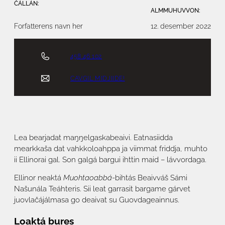
ČÁLLÁN:
ALMMUHUVVON:
Forfatterens navn her
12. desember 2022
458 46 102
CAVGIL MIDJIIDE!
Lea bearjadat maŋŋelgaskabeaivi. Eatnasiidda
mearkkaša dat vahkkoloahppa ja viimmat friddja, muhto
ii Ellinorai gal. Son galgá bargui ihttin maid – lávvordaga.
Ellinor neaktá
Muohtaoabbá
-bihtás Beaivváš Sámi
Našunála Teáhteris. Sii leat garrasit bargame gárvet
juovlačájálmasa go deaivat su Guovdageainnus.
Loaktá bures