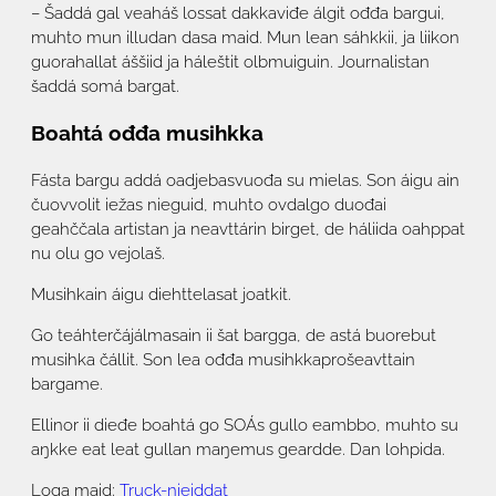
– Šaddá gal veaháš lossat dakkaviđe álgit ođđa bargui,
muhto mun illudan dasa maid. Mun lean sáhkkii, ja liikon
guorahallat áššiid ja háleštit olbmuiguin. Journalistan
šaddá somá bargat.
Boahtá ođđa musihkka
Fásta bargu addá oadjebasvuođa su mielas. Son áigu ain
čuovvolit iežas nieguid, muhto ovdalgo duođai
geahččala artistan ja neavttárin birget, de háliida oahppat
nu olu go vejolaš.
Musihkain áigu diehttelasat joatkit.
Go teáhterčájálmasain ii šat bargga, de astá buorebut
musihka čállit. Son lea ođđa musihkkaprošeavttain
bargame.
Ellinor ii dieđe boahtá go SOÁs gullo eambbo, muhto su
aŋkke eat leat gullan maŋemus geardde. Dan lohpida.
Loga maid:
Truck-nieiddat