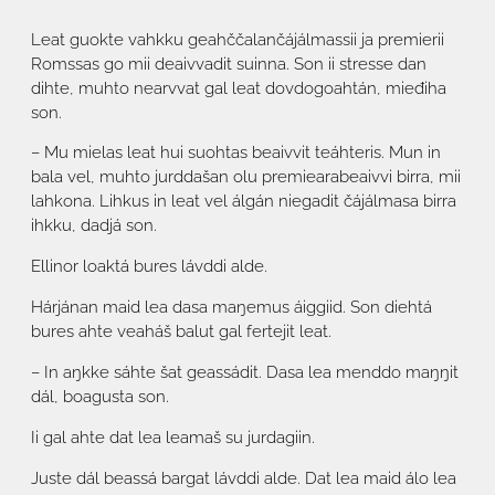
Leat guokte vahkku geahččalančájálmassii ja premierii
Romssas go mii deaivvadit suinna. Son ii stresse dan
dihte, muhto nearvvat gal leat dovdogoahtán, mieđiha
son.
– Mu mielas leat hui suohtas beaivvit teáhteris. Mun in
bala vel, muhto jurddašan olu premiearabeaivvi birra, mii
lahkona. Lihkus in leat vel álgán niegadit čájálmasa birra
ihkku, dadjá son.
Ellinor loaktá bures lávddi alde.
Hárjánan maid lea dasa maŋemus áiggiid. Son diehtá
bures ahte veaháš balut gal fertejit leat.
– In aŋkke sáhte šat geassádit. Dasa lea menddo maŋŋit
dál, boagusta son.
Ii gal ahte dat lea leamaš su jurdagiin.
Juste dál beassá bargat lávddi alde. Dat lea maid álo lea