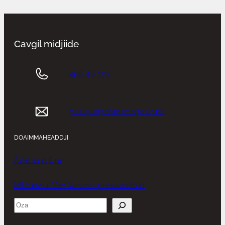
Cavgil midjiide
458 46 102
post@ungdomsmagasin.no
DOAIMMAHEADDJI
Áslat Issát Eira
Mii čuovvut Vær Varsom -preassadábiid
Søk