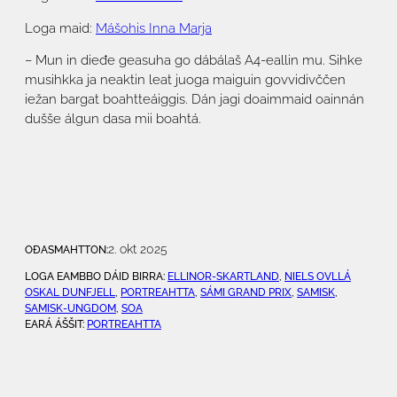
Loga maid:
Mášohis Inna Marja
– Mun in dieđe geasuha go dábálaš A4-eallin mu. Sihke
musihkka ja neaktin leat juoga maiguin govvidivččen
iežan bargat boahtteáiggis. Dán jagi doaimmaid oainnán
dušše álgun dasa mii boahtá.
2. okt 2025
OĐASMAHTTON:
LOGA EAMBBO DÁID BIRRA:
ELLINOR-SKARTLAND
, 
NIELS OVLLÁ
OSKAL DUNFJELL
, 
PORTREAHTTA
, 
SÁMI GRAND PRIX
, 
SAMISK
, 
SAMISK-UNGDOM
, 
SOA
EARÁ ÁŠŠIT:
PORTREAHTTA