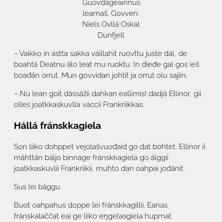
Guovdageainnus
leamaš. Govven:
Niels Ovllá Oskal
Dunfjell
– Vaikko in astta sakka váillahit ruovttu juste dál, de
boahtá Deatnu álo leat mu ruoktu. In dieđe gal gos ieš
boađán orrut. Mun govvidan johtit ja orrut olu sajiin.
– Nu lean goit dássážii dahkan eallimis! dadjá Ellinor, gii
olles joatkkaskuvlla váccii Frankriikkas.
Hállá fránskkagiela
Son liiko dohppet vejolašvuođaid go dat bohtet. Ellinor ii
máhttán báljo binnáge fránskkagiela go álggii
joatkkaskuvlii Frankriikii, muhto dan oahpai jođánit.
Sus lei bággu.
Buot oahpahus doppe lei fránskkagillii. Eanas
fránskalaččat eai ge liiko eŋgelasgiela hupmat.