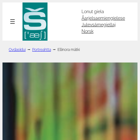
Hopp
Lonut giela
til
Åarjelsaemiengïelese
innhold
Julevsámegiellaj
Norsk
Ovdasiidui
⭢
Portreahtta
⭢
Ellinora mátki