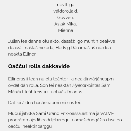
nevttiiga
váldorollaid.
Govven:
Aslak Mikal
Mienna
Julian lea danne olu akto, dassážii go muhtin beaivve
deaivá imašlaš nieidda, Hedvig.Dán imašlaš nieidda
neaktá Ellinor.
Oaččui rolla dakkaviđe
Ellinoras ii lean nu olu teáhter- ja neaktinhárjáneapmi
ovdal dán rolla. Son lei neaktán
Hyenat
-bihtás Sámi
Mánáid Teáhteris 10. luohkás Deanus.
Dat lei áidna hárjáneapmi mii sus lei.
Muđui jáhkká Sámi Grand Prix-oassálastima ja VALVI-
prográmmajođiheaddjebarggu leamaš duogážin dasa go
oaččui neaktinbarggu.