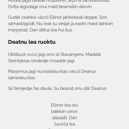
Moddii jagis beasai hospiteret Sirpmá sámeskuvllas.
Ovtta áigodaga orui maid bearrašiin davvin.
Guđát ceahkis váccii Ellinor jahkebeali doppe. Son
sámástišgođii. Nu leat su vieljat ja eadni maid dahkan
maŋŋelaš. Dan dáfus lea hui ilus.
Deatnu lea ruoktu
Oktiibuot ovcci jagi orro sii Stavangeris. Maiddái
Steinkjeras orodedje moadde jagi.
Maŋemus jagi nuoraidskuvllas váccii Deanus
sámeskuvllas.
Sii fárrejedje fas davás. Su bearaš orru dál Deanus.
Ellinor lea olu
báikkiin orron
dássážii. Dán
čavčča lea