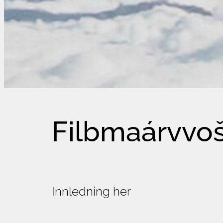
Filbmaárvvoš
Innledning her