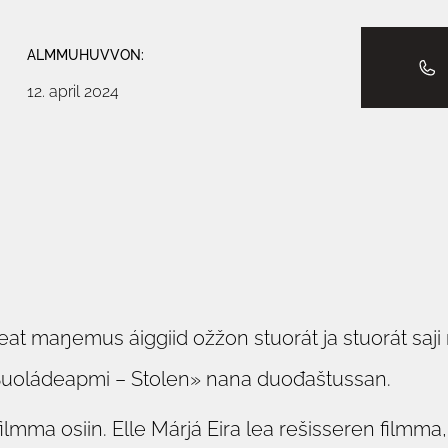
ALMMUHUVVON:
12. april 2024
leat maŋemus áiggiid ožžon stuorát ja stuorát saj
«Suoládeapmi – Stolen» nana duođaštussan.
mma osiin. Elle Márjá Eira lea rešisseren filmma,