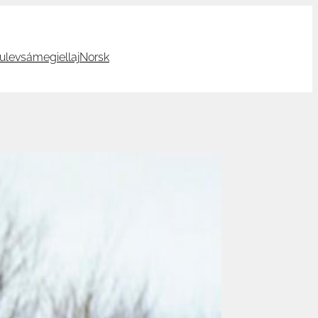
ulevsámegiellaj
Norsk