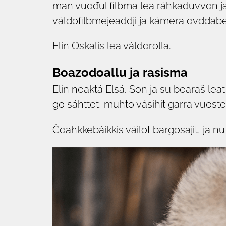
man vuođul filbma lea ráhkaduvvon ja
váldofilbmejeaddji ja kámera ovddabe
Elin Oskalis lea váldorolla.
Boazodoallu ja rasisma
Elin neaktá Elsá. Son ja su bearaš lea
go sáhttet, muhto vásihit garra vuost
Čoahkkebáikkis váilot bargosajit, ja n