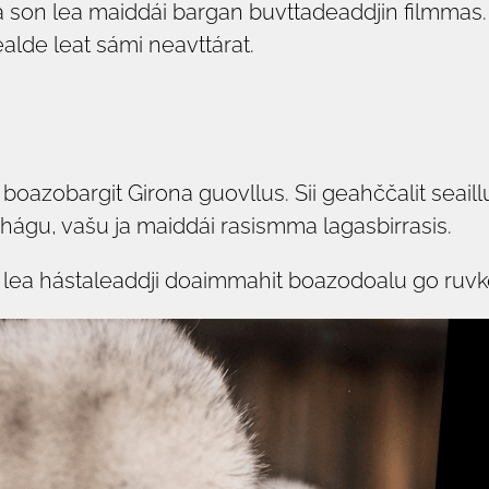
 son lea maiddái bargan buvttadeaddjin filmmas.
alde leat sámi neavttárat.
t boazobargit Girona guovllus. Sii geahččalit seai
ehágu, vašu ja maiddái rasismma lagasbirrasis.
u lea hástaleaddji doaimmahit boazodoalu go ruvkef