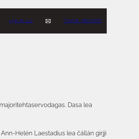
458 46 102
CAVGIL MIDJIIDE!
i majoritehtaservodagas. Dasa lea
 Ann-Helén Laestadius lea čállán girjji