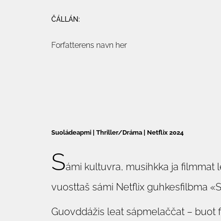
ČÁLLÁN:
Forfatterens navn her
Suoládeapmi |
Thriller/Dráma |
Netflix 2024
S
ámi kultuvra, musihkka ja filmmat 
vuosttaš sámi Netflix guhkesfilbma 
Guovddážis leat sápmelaččat – buot fil