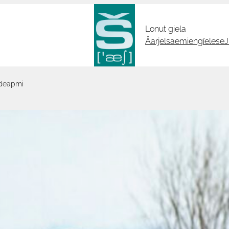
Lonut giela
Åarjelsaemiengïelese
J
ádeapmi