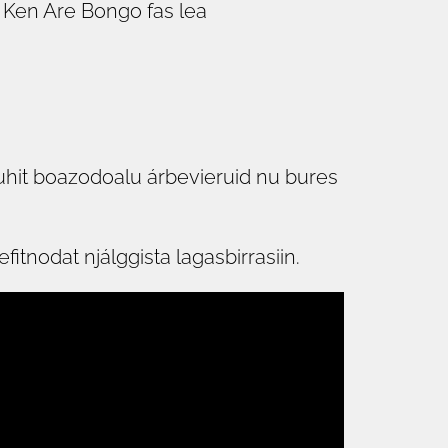
 Ken Are Bongo fas lea
lluhit boazodoalu árbevieruid nu bures
itnodat njálggista lagasbirrasiin.