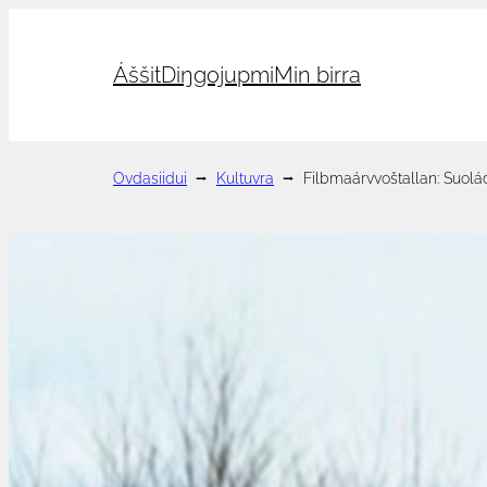
Hopp
til
Áššit
Diŋgojupmi
Min birra
innhold
Ovdasiidui
⭢
Kultuvra
⭢
Filbmaárvvoštallan: Suol