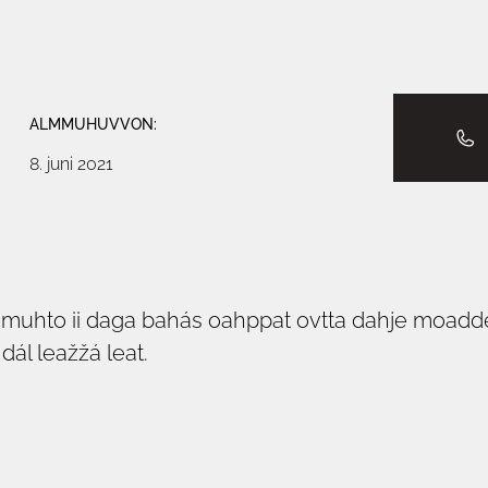
ALMMUHUVVON:
8. juni 2021
ttá, muhto ii daga bahás oahppat ovtta dahje moad
dál leažžá leat.