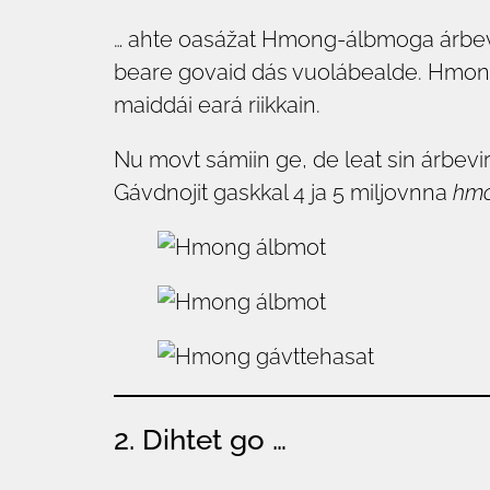
… ahte oasážat Hmong-álbmoga árbevir
beare govaid dás vuolábealde. Hmong-ál
maiddái eará riikkain.
Nu movt sámiin ge, de leat sin árbevi
Gávdnojit gaskkal 4 ja 5 miljovnna
hm
2. Dihtet go …