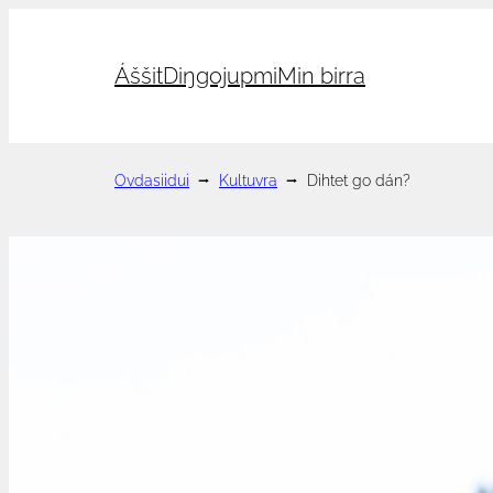
Hopp
til
Áššit
Diŋgojupmi
Min birra
innhold
Ovdasiidui
⭢
Kultuvra
⭢
Dihtet go dán?