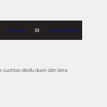
458 46 102
CAVGIL MIDJIIDE!
de suohtas dieđu duon dán birra.