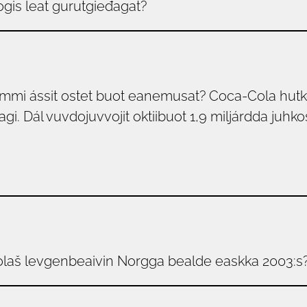
ogis leat gurutgieđagat?
mmi ássit ostet buot eanemusat? Coca-Cola hutk
agi. Dál vuvdojuvvojit oktiibuot 1,9 miljárdda juh
molaš levgenbeaivin Norgga bealde easkka 2003:s