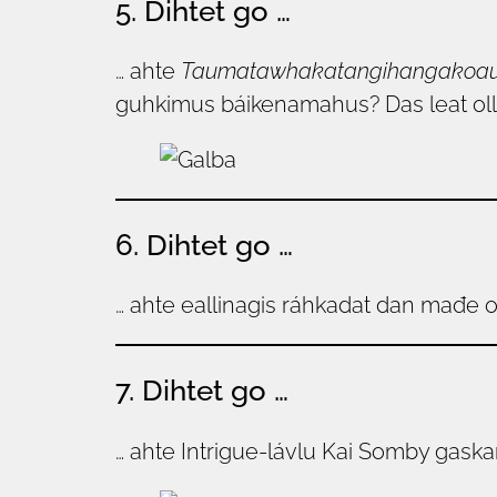
5. Dihtet go …
… ahte
Taumatawhakatangi­hangakoau
guhkimus báikenamahus? Das leat oll
6. Dihtet go …
… ahte eallinagis ráhkadat dan mađe
7. Dihtet go …
… ahte Intrigue-lávlu Kai Somby gask