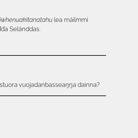
iwhen­uakitanatahu
lea máilmmi
đđa Selánddas.
te stuora vuojadanbasseaŋŋa dainna?