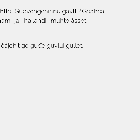
tahttet Guovdageainnu gávtti? Geahča
amii ja Thailandii, muhto ásset
ájehit ge guđe guvlui gullet.