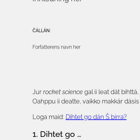
ČÁLLÁN:
Forfatterens navn her
Jur
rocket science
gal ii leat dát bih
Oahppu ii deatte, vaikko makkár dásis 
Loga maid:
Dihtet go dán Š birra?
1. Dihtet go …