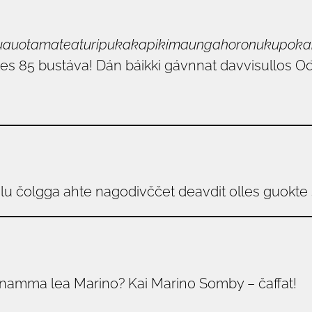
auotamatea­turipukakapikimaunga­horonukupoka
es 85 bustáva! Dán báikki gávnnat davvisullos O
 olu čolgga ahte nagodivččet deavdit olles guok
anamma lea Marino? Kai Marino Somby – čaffat!