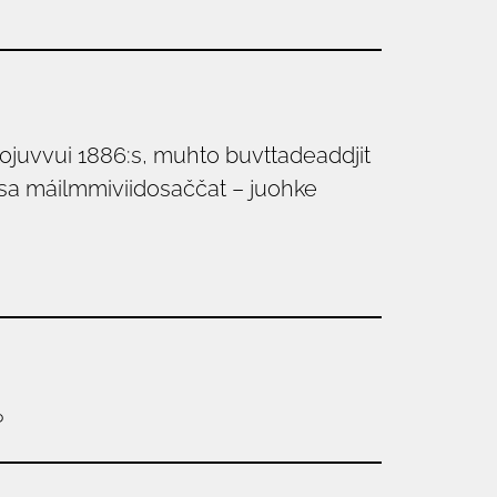
ojuvvui 1886:s, muhto buvttadeaddjit
kosa máilmmiviidosaččat – juohke
?