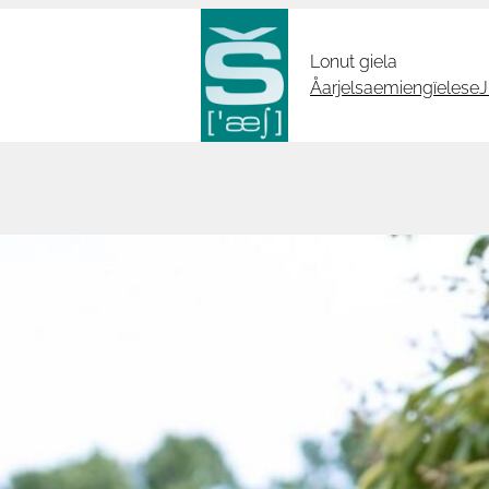
Lonut giela
Åarjelsaemiengïelese
J