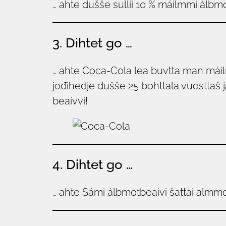
… ahte dušše sullii 10 % máilmmi álbm
3. Dihtet go …
… ahte Coca-Cola lea buvtta man máil
jođihedje dušše 25 bohttala vuosttaš j
beaivvi!
4. Dihtet go …
… ahte Sámi álbmotbeaivi šattai alm