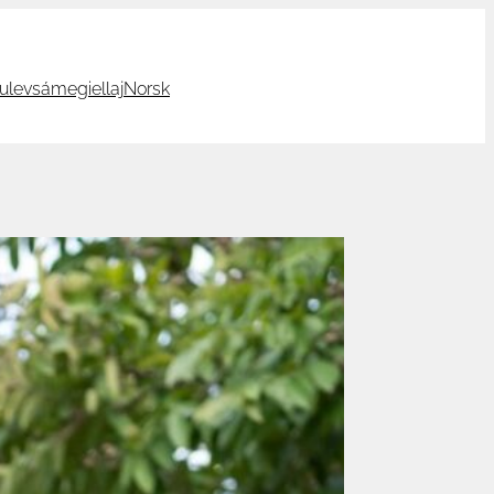
ulevsámegiellaj
Norsk